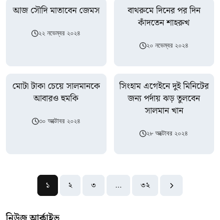
আজ সৌদি মাতাবেন জেমস
বাথরুমে দিনের পর দিন
কাঁদতেন শাহরুখ
২২ নভেম্বর ২০২৪
২০ নভেম্বর ২০২৪
মোটা টাকা চেয়ে সালমানকে
সিংহাম এগেইনে দুই মিনিটের
আবারও হুমকি
জন্য পর্দায় ঝড় তুলবেন
সালমান খান
৩০ অক্টোবর ২০২৪
২৮ অক্টোবর ২০২৪
১
২
৩
…
৩২
নিউজ আর্কাইভ