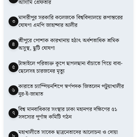
আসামি গ্রেফতার
মাদারীপুর সরকারি কলেজকে বিশ্ববিদ্যালয়ে রূপান্তরের
৩
ঘোষণা এমপি জাহান্দার আলীর
শ্রীপুরে পোশাক কারখানায় হঠাৎ অর্ধশতাধিক শ্রমিক
৪
অসুস্থ, ছুটি ঘোষণা
টাঙ্গাইলে পরিত্যক্ত কূপে ছাগলছানা বাঁচাতে গিয়ে বাবা-
৫
ছেলেসহ চারজনের মৃত্যু
কারাতে চ্যাম্পিয়নশিপে স্বর্ণপদক জিতলেন পটুয়াখালীর
৬
নুর-ই-জান্নাত
বিশ্ব মানবাধিকার সংস্থার ঢাকা মহানগর দক্ষিণের ৫১
৭
সদস্যের পূর্ণাঙ্গ কমিটি গঠন
মহাখালীতে সাবেক ছাত্রনেতাদের আলোচনা ও দোয়া
৮