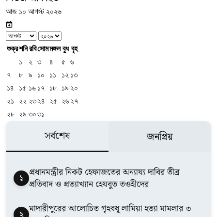
আজ ১০ আগস্ট ২০২৬
শুক্র
শনি
রবি
সোম
মঙ্গল
বুধ
বৃহ
১
২
৩
৪
৫
৬
৭
৮
৯
১০
১১
১২
১৩
১৪
১৫
১৬
১৭
১৮
১৯
২০
২১
২২
২৩
২৪
২৫
২৬
২৭
২৮
২৯
৩০
৩১
সর্বশেষ
জনপ্রিয়
​প্রধানমন্ত্রীর নিকট হেফাজতের অন্যায্য দাবির তীব্র
১
প্রতিবাদ ও প্রত্যাখ্যান হেযবুত তওহীদের
মাদারীপুরের আলোচিত গৃহবধূ লামিয়া হত্যা মামলার ৩
২